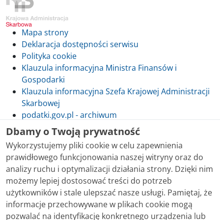
Mapa strony
Deklaracja dostępności serwisu
Polityka cookie
Klauzula informacyjna Ministra Finansów i
Gospodarki
Klauzula informacyjna Szefa Krajowej Administracji
Skarbowej
podatki.gov.pl - archiwum
Dbamy o Twoją prywatność
Wykorzystujemy pliki cookie w celu zapewnienia
prawidłowego funkcjonowania naszej witryny oraz do
Skontaktuj się z nami
analizy ruchu i optymalizacji działania strony. Dzięki nim
możemy lepiej dostosować treści do potrzeb
Treści zamieszczone w serwisie udostępniamy
użytkowników i stale ulepszać nasze usługi. Pamiętaj, że
bezpłatnie. Korzystanie z treści opublikowanych w
informacje przechowywane w plikach cookie mogą
serwisie podatki.gov.pl, niezależnie od celu i sposobu
pozwalać na identyfikację konkretnego urządzenia lub