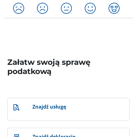
Załatw swoją sprawę
podatkową
Znajdź usługę
Znajdź deklarację