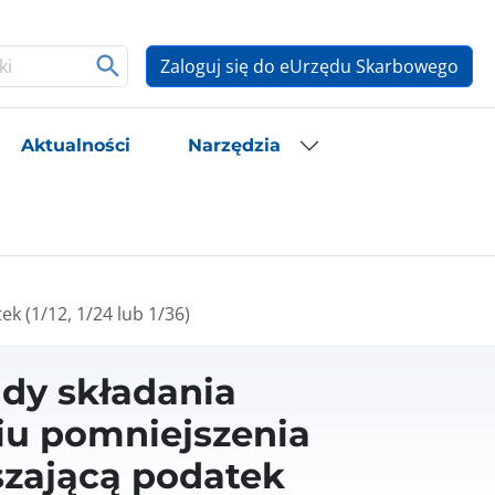
Zaloguj się do eUrzędu Skarbowego
Aktualności
Narzędzia
k (1/12, 1/24 lub 1/36)
sady składania
iu pomniejszenia
szającą podatek