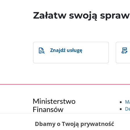
Załatw swoją spra
Znajdź usługę
M
De
Po
Kl
Dbamy o Twoją prywatność
Kl