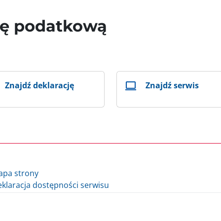
wę podatkową
Znajdź deklarację
Znajdź serwis
apa strony
klaracja dostępności serwisu
lityka cookie
auzula informacyjna Ministra Finansów i Gospodarki
auzula informacyjna Szefa Krajowej Administracji Skarbowej