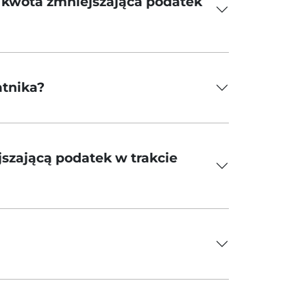
 kwota zmniejszająca podatek
atnika?
szającą podatek w trakcie