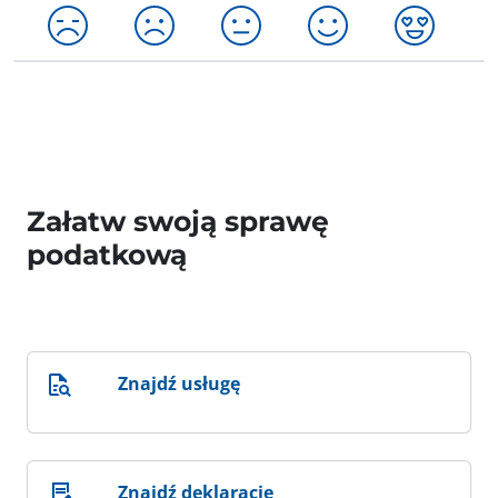
Załatw swoją sprawę
podatkową
Znajdź usługę
Znajdź deklarację