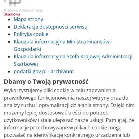
Mapa strony
Deklaracja dostępności serwisu
Polityka cookie
Klauzula informacyjna Ministra Finansów i
Gospodarki
Klauzula informacyjna Szefa Krajowej Administracji
Skarbowej
podatki.gov.pl - archiwum
Dbamy o Twoją prywatność
Wykorzystujemy pliki cookie w celu zapewnienia
prawidłowego funkcjonowania naszej witryny oraz do
Skontaktuj się z nami
analizy ruchu i optymalizacji działania strony. Dzięki nim
możemy lepiej dostosować treści do potrzeb
Treści zamieszczone w serwisie udostępniamy
użytkowników i stale ulepszać nasze usługi. Pamiętaj, że
bezpłatnie. Korzystanie z treści opublikowanych w
informacje przechowywane w plikach cookie mogą
serwisie podatki.gov.pl, niezależnie od celu i sposobu
pozwalać na identyfikację konkretnego urządzenia lub