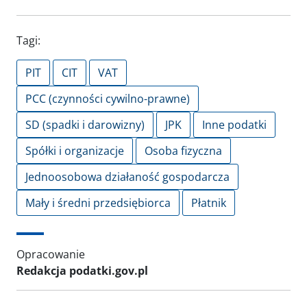
Tagi:
PIT
CIT
VAT
PCC (czynności cywilno-prawne)
SD (spadki i darowizny)
JPK
Inne podatki
Spółki i organizacje
Osoba fizyczna
Jednoosobowa działaność gospodarcza
Mały i średni przedsiębiorca
Płatnik
Opracowanie
Redakcja podatki.gov.pl