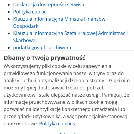
Deklaracja dostępności serwisu
Polityka cookie
Klauzula informacyjna Ministra Finansów i
Gospodarki
Klauzula informacyjna Szefa Krajowej Administracji
Skarbowej
podatki.gov.pl - archiwum
Dbamy o Twoją prywatność
Wykorzystujemy pliki cookie w celu zapewnienia
prawidłowego funkcjonowania naszej witryny oraz do
Skontaktuj się z nami
analizy ruchu i optymalizacji działania strony. Dzięki nim
możemy lepiej dostosować treści do potrzeb
Treści zamieszczone w serwisie udostępniamy
użytkowników i stale ulepszać nasze usługi. Pamiętaj, że
bezpłatnie. Korzystanie z treści opublikowanych w
informacje przechowywane w plikach cookie mogą
serwisie podatki.gov.pl, niezależnie od celu i sposobu
pozwalać na identyfikację konkretnego urządzenia lub
korzystania, nie wymaga zgody Ministerstwa Finansów.
przeglądarki użytkownika, a więc potencjalnie stanowią
Treści znaczone w serwisie jako treści będące
dane osobowe.
Polityka cookies
przedmiotem praw autorskich, o ile nie jest to