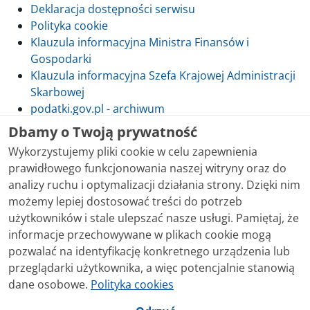
Deklaracja dostępności serwisu
Polityka cookie
Klauzula informacyjna Ministra Finansów i
Gospodarki
Klauzula informacyjna Szefa Krajowej Administracji
Skarbowej
podatki.gov.pl - archiwum
Dbamy o Twoją prywatność
Wykorzystujemy pliki cookie w celu zapewnienia
prawidłowego funkcjonowania naszej witryny oraz do
Skontaktuj się z nami
analizy ruchu i optymalizacji działania strony. Dzięki nim
możemy lepiej dostosować treści do potrzeb
Treści zamieszczone w serwisie udostępniamy
użytkowników i stale ulepszać nasze usługi. Pamiętaj, że
bezpłatnie. Korzystanie z treści opublikowanych w
informacje przechowywane w plikach cookie mogą
serwisie podatki.gov.pl, niezależnie od celu i sposobu
pozwalać na identyfikację konkretnego urządzenia lub
korzystania, nie wymaga zgody Ministerstwa Finansów.
przeglądarki użytkownika, a więc potencjalnie stanowią
Treści znaczone w serwisie jako treści będące
dane osobowe.
Polityka cookies
przedmiotem praw autorskich, o ile nie jest to