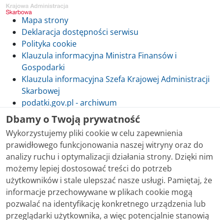
Mapa strony
Deklaracja dostępności serwisu
Polityka cookie
Klauzula informacyjna Ministra Finansów i
Gospodarki
Klauzula informacyjna Szefa Krajowej Administracji
Skarbowej
podatki.gov.pl - archiwum
Dbamy o Twoją prywatność
Wykorzystujemy pliki cookie w celu zapewnienia
prawidłowego funkcjonowania naszej witryny oraz do
Skontaktuj się z nami
analizy ruchu i optymalizacji działania strony. Dzięki nim
możemy lepiej dostosować treści do potrzeb
Treści zamieszczone w serwisie udostępniamy
użytkowników i stale ulepszać nasze usługi. Pamiętaj, że
bezpłatnie. Korzystanie z treści opublikowanych w
informacje przechowywane w plikach cookie mogą
serwisie podatki.gov.pl, niezależnie od celu i sposobu
pozwalać na identyfikację konkretnego urządzenia lub
korzystania, nie wymaga zgody Ministerstwa Finansów.
przeglądarki użytkownika, a więc potencjalnie stanowią