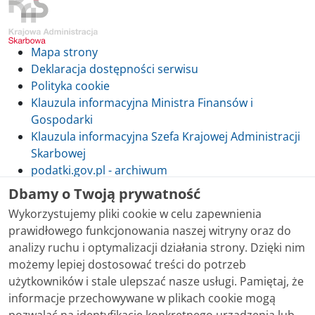
Mapa strony
Deklaracja dostępności serwisu
Polityka cookie
Klauzula informacyjna Ministra Finansów i
Gospodarki
Klauzula informacyjna Szefa Krajowej Administracji
Skarbowej
podatki.gov.pl - archiwum
Dbamy o Twoją prywatność
Wykorzystujemy pliki cookie w celu zapewnienia
prawidłowego funkcjonowania naszej witryny oraz do
Skontaktuj się z nami
analizy ruchu i optymalizacji działania strony. Dzięki nim
możemy lepiej dostosować treści do potrzeb
Treści zamieszczone w serwisie udostępniamy
użytkowników i stale ulepszać nasze usługi. Pamiętaj, że
bezpłatnie. Korzystanie z treści opublikowanych w
informacje przechowywane w plikach cookie mogą
serwisie podatki.gov.pl, niezależnie od celu i sposobu