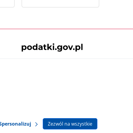
Skontaktuj się z nami
 podatki.gov.pl, niezależnie od celu i
będące przedmiotem praw autorskich, o ile
lska.
Spersonalizuj
Zezwól na wszystkie