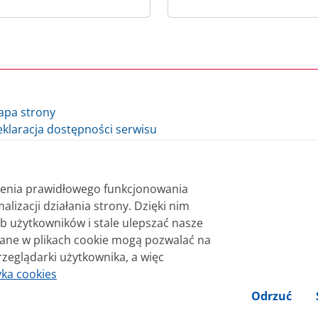
apa strony
klaracja dostępności serwisu
lityka cookie
auzula informacyjna Ministra Finansów i Gospodarki
auzula informacyjna Szefa Krajowej Administracji Skarbowej
nienia prawidłowego funkcjonowania
datki.gov.pl - archiwum
alizacji działania strony. Dzięki nim
b użytkowników i stale ulepszać nasze
 bezpłatnie. Korzystanie z treści opublikowanych w serwisie
wane w plikach cookie mogą pozwalać na
sterstwa Finansów. Treści znaczone w serwisie jako treści 
rzeglądarki użytkownika, a więc
niane na licencji Creative Commons Uznanie Autorstwa 3.0 Po
yka cookies
Odrzuć