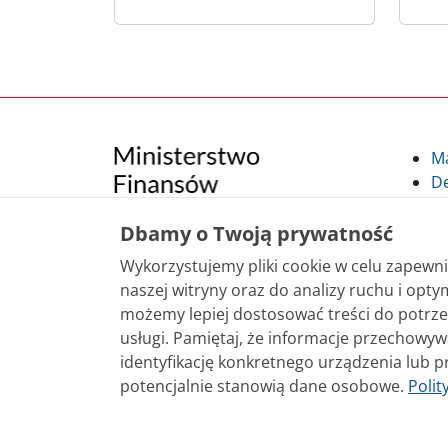
M
De
Po
Kl
Dbamy o Twoją prywatność
Kl
Wykorzystujemy pliki cookie w celu zapew
po
naszej witryny oraz do analizy ruchu i optym
możemy lepiej dostosować treści do potrze
Treści zamieszczone w serwisie udostępniamy
usługi. Pamiętaj, że informacje przechowy
sposobu korzystania, nie wymaga zgody Mini
identyfikację konkretnego urządzenia lub p
nie jest to stwierdzone inaczej, są udostęp
potencjalnie stanowią dane osobowe.
Polit
Ustawienia prywatności