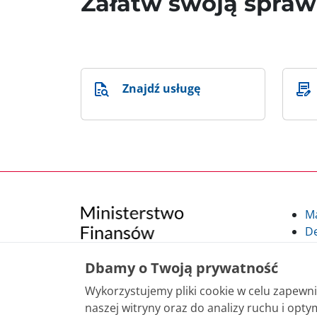
Załatw swoją spra
Znajdź usługę
M
De
Po
Kl
Dbamy o Twoją prywatność
Kl
Wykorzystujemy pliki cookie w celu zapew
po
naszej witryny oraz do analizy ruchu i optym