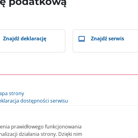
wę podatkową
Znajdź deklarację
Znajdź serwis
apa strony
klaracja dostępności serwisu
lityka cookie
auzula informacyjna Ministra Finansów i Gospodarki
auzula informacyjna Szefa Krajowej Administracji Skarbowej
nienia prawidłowego funkcjonowania
datki.gov.pl - archiwum
alizacji działania strony. Dzięki nim