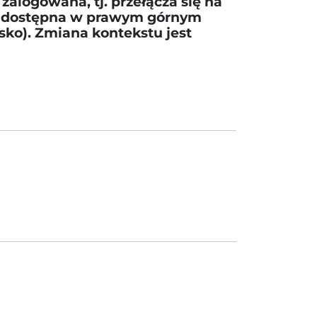
zalogowana, tj. przełącza się na
ja dostępna w prawym górnym
isko). Zmiana kontekstu jest