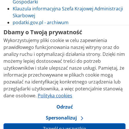
Gospodarki
Klauzula informacyjna Szefa Krajowej Administracji
Skarbowej
podatki.gov.pl - archiwum
Dbamy o Twoją prywatność
Wykorzystujemy pliki cookie w celu zapewnienia
prawidłowego funkcjonowania naszej witryny oraz do
Skontaktuj się z nami
analizy ruchu i optymalizacji działania strony. Dzięki nim
możemy lepiej dostosować treści do potrzeb
Treści zamieszczone w serwisie udostępniamy
użytkowników i stale ulepszać nasze usługi. Pamiętaj, że
bezpłatnie. Korzystanie z treści opublikowanych w
informacje przechowywane w plikach cookie mogą
serwisie podatki.gov.pl, niezależnie od celu i sposobu
pozwalać na identyfikację konkretnego urządzenia lub
korzystania, nie wymaga zgody Ministerstwa Finansów.
przeglądarki użytkownika, a więc potencjalnie stanowią
Treści znaczone w serwisie jako treści będące
dane osobowe.
Polityka cookies
przedmiotem praw autorskich, o ile nie jest to
stwierdzone inaczej, są udostępniane na licencji
Odrzuć
Creative Commons Uznanie Autorstwa 3.0 Polska.
Spersonalizuj
Zezwól na wszystkie