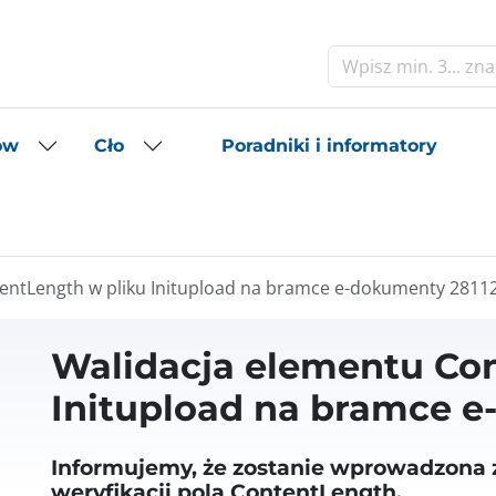
Szukaj
Poradniki i informatory
ów
Cło
entLength w pliku Initupload na bramce e-dokumenty 2811
Walidacja elementu Co
Initupload na bramce 
Informujemy, że zostanie wprowadzona
weryfikacji pola ContentLength.