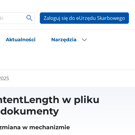
Zaloguj się do eUrzędu Skarbowego
Aktualności
Narzędzia
2025
ntentLength w pliku
e-dokumenty
 zmiana w mechanizmie