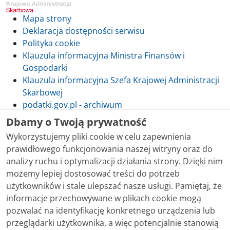
Mapa strony
Deklaracja dostępności serwisu
Polityka cookie
Klauzula informacyjna Ministra Finansów i
Gospodarki
Klauzula informacyjna Szefa Krajowej Administracji
Skarbowej
podatki.gov.pl - archiwum
Dbamy o Twoją prywatność
Wykorzystujemy pliki cookie w celu zapewnienia
prawidłowego funkcjonowania naszej witryny oraz do
Skontaktuj się z nami
analizy ruchu i optymalizacji działania strony. Dzięki nim
możemy lepiej dostosować treści do potrzeb
Treści zamieszczone w serwisie udostępniamy
użytkowników i stale ulepszać nasze usługi. Pamiętaj, że
bezpłatnie. Korzystanie z treści opublikowanych w
informacje przechowywane w plikach cookie mogą
serwisie podatki.gov.pl, niezależnie od celu i sposobu
pozwalać na identyfikację konkretnego urządzenia lub
korzystania, nie wymaga zgody Ministerstwa Finansów.
przeglądarki użytkownika, a więc potencjalnie stanowią
Treści znaczone w serwisie jako treści będące