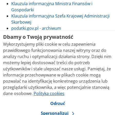
Klauzula informacyjna Ministra Finansów i
Gospodarki
Klauzula informacyjna Szefa Krajowej Administracji
Skarbowej
podatki.gov.pl - archiwum
Dbamy o Twoją prywatność
Wykorzystujemy pliki cookie w celu zapewnienia
prawidłowego funkcjonowania naszej witryny oraz do
Skontaktuj się z nami
analizy ruchu i optymalizacji działania strony. Dzięki nim
możemy lepiej dostosować treści do potrzeb
Treści zamieszczone w serwisie udostępniamy
użytkowników i stale ulepszać nasze usługi. Pamiętaj, że
bezpłatnie. Korzystanie z treści opublikowanych w
informacje przechowywane w plikach cookie mogą
serwisie podatki.gov.pl, niezależnie od celu i sposobu
pozwalać na identyfikację konkretnego urządzenia lub
korzystania, nie wymaga zgody Ministerstwa Finansów.
przeglądarki użytkownika, a więc potencjalnie stanowią
Treści znaczone w serwisie jako treści będące
dane osobowe.
Polityka cookies
przedmiotem praw autorskich, o ile nie jest to
stwierdzone inaczej, są udostępniane na licencji
Odrzuć
Creative Commons Uznanie Autorstwa 3.0 Polska.
Spersonalizuj